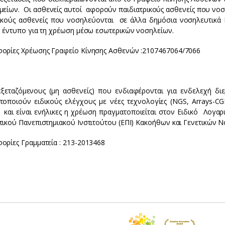
αμείων. Οι ασθενείς αυτοί αφορούν παιδιατρικούς ασθενείς που νο
ικούς ασθενείς που νοσηλεύονται σε άλλα δημόσια νοσηλευτικά 
ό έντυπο για τη χρέωση μέσω εσωτερικών νοσηλείων.
ορίες Χρέωσης Γραφείο Κίνησης Ασθενών :2107467064/7066
εξεταζόμενους (μη ασθενείς) που ενδιαφέρονται για ενδελεχή δ
τοποιούν ειδικούς ελέγχους με νέες τεχνολογίες (NGS, Arrays-
 και είναι ενήλικες η χρέωση πραγματοποιείται στον Ειδικό Λογα
ικού Πανεπιστημιακού Ινστιτούτου (ΕΠΙ) Κακοήθων και Γενετικών Νο
ορίες Γραμματεία : 213-2013468